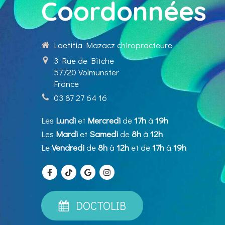
Coordonnées
Laetitia Mazacz chiropracteure
3 Rue de Bitche
57720
Volmunster
France
03 87 27 64 16
Les
Lundi
et
Mercredi
de
17h
à
19h
Les
Mardi
et
Samedi
de
8h
à
12h
Le
Vendredi
de
8h
à
12h
et de
17h
à
19h
DOCTOLIB