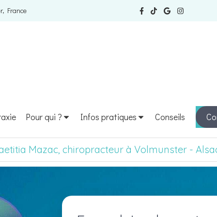
r, France
raxie
Pour qui ?
Infos pratiques
Conseils
Co
aetitia Mazac, chiropracteur à Volmunster - Alsa