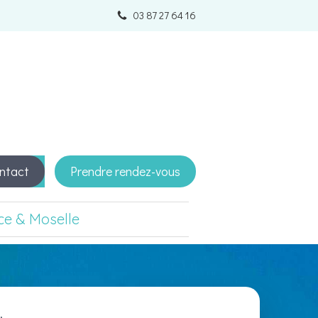
03 87 27 64 16
ntact
Prendre rendez-vous
ce & Moselle