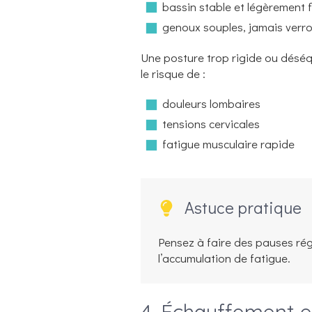
bassin stable et légèrement f
genoux souples, jamais verrou
Une posture trop rigide ou désé
le risque de :
douleurs lombaires
tensions cervicales
fatigue musculaire rapide
Astuce pratique
Pensez à faire des pauses régu
l’accumulation de fatigue.
4. Échauffement et