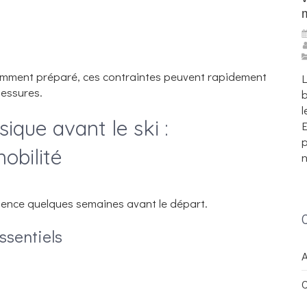
samment préparé, ces contraintes peuvent rapidement
L
lessures.
b
l
ique avant le ski :
E
p
obilité
n
ence quelques semaines avant le départ.
ssentiels
A
C