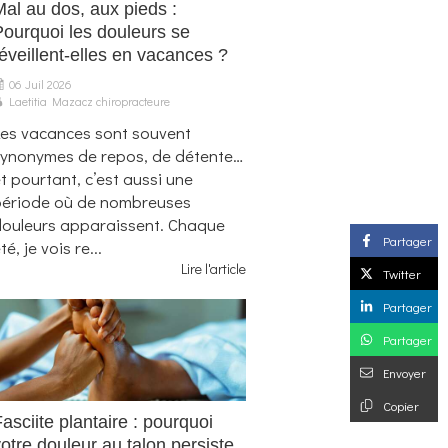
Mal au dos, aux pieds :
Pourquoi les douleurs se
éveillent-elles en vacances ?
06 Juil 2026
Laetitia Mazacz chiropracteure
es vacances sont souvent
synonymes de repos, de détente…
t pourtant, c’est aussi une
période où de nombreuses
douleurs apparaissent. Chaque
Partager
té, je vois re...
Lire l'article
Twitter
Partager
Partager
Envoyer
Copier
asciite plantaire : pourquoi
otre douleur au talon persiste