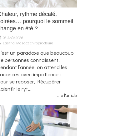
Chaleur, rythme décalé,
soirées… pourquoi le sommeil
change en été ?
03 Août 2026
Laetitia Mazacz chiropracteure
C’est un paradoxe que beaucoup
e personnes connaissent.
endant l’année, on attend les
acances avec impatience :
our se reposer, Récupérer
alentir le ryt...
Lire l'article