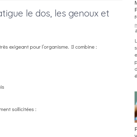
fatigue le dos, les genoux et
r
L
très exigeant pour l’organisme. Il combine :
e
é
is
ent sollicitées :
F
v