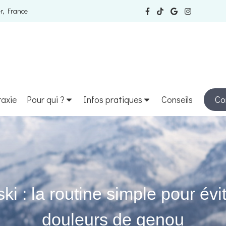
r, France
raxie
Pour qui ?
Infos pratiques
Conseils
Co
ki : la routine simple pour évi
douleurs de genou