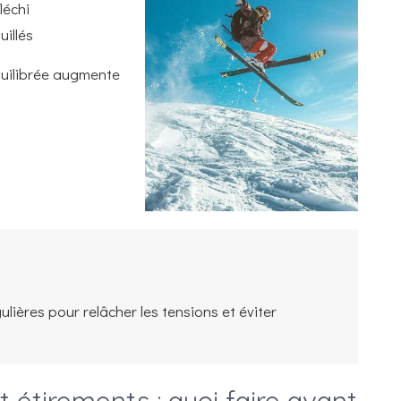
léchi
illés
quilibrée augmente
lières pour relâcher les tensions et éviter
 étirements : quoi faire avant