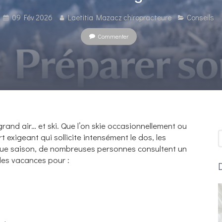
09 Fév 2026
Laetitia Mazacz chiropracteure
Conseils
Commenter
 grand air… et ski. Que l’on skie occasionnellement ou
R
t exigeant qui sollicite intensément le dos, les
aque saison, de nombreuses personnes consultent un
les vacances pour :