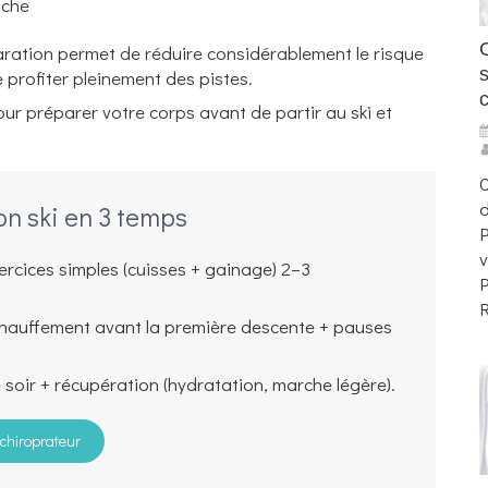
nche
ration permet de réduire considérablement le risque
e profiter pleinement des pistes.
our préparer votre corps avant de partir au ski et
d
ion ski en 3 temps
P
v
ercices simples (cuisses + gainage) 2–3
P
R
échauffement avant la première descente + pauses
 soir + récupération (hydratation, marche légère).
chiroprateur